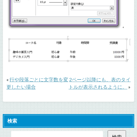
«
行や段落ごとに文字数を変
2ページ以降にも、表のタイ
更したい場合
トルが表示されるように。
»
検索