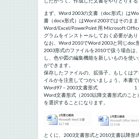
したがって、作成した文書をやりとりする
まず、Word 2003の文書（doc形式）はWo
書（docx形式）はWord 2003ではそ
Word/Excel/PowerPoint 用 Micros
グラムをインストールしておく必要があり
なお、Word 2010でWord 2003と同
2003形式のファイルを2010で扱う場合
し、色や図の編集機能を新しいものを使い
ができます。
保存したファイルの、拡張子、もしくはア
イルかを注意してつかいましょう。本書では
Word97－2003文書形式 １月度
Word文書形式（2010以降文書形式のこと）
を選択することになります。
とくに、2003文書形式と2010文書以