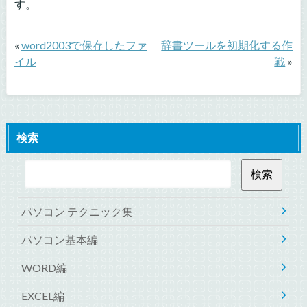
す。
«
word2003で保存したファ
辞書ツールを初期化する作
イル
戦
»
検索
パソコン テクニック集
パソコン基本編
WORD編
EXCEL編