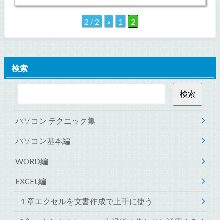
2 / 2
«
1
2
検索
パソコン テクニック集
パソコン基本編
WORD編
EXCEL編
１章エクセルを文書作成で上手に使う