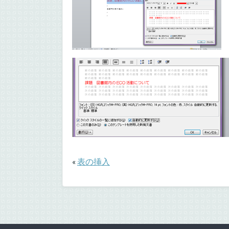
«
表の挿入