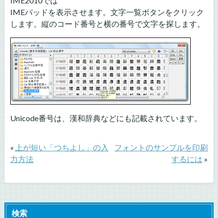
IME2010では
IMEパッドを表示させます。文字一覧ボタンをクリック
します。縦のコード番号と横の番号で文字を探します。
Unicode番号は、漢和辞典などにも記載されています。
«
上が短い「つちよし」の入
フォントのサンプルを印刷
力方法
するには
»
検索